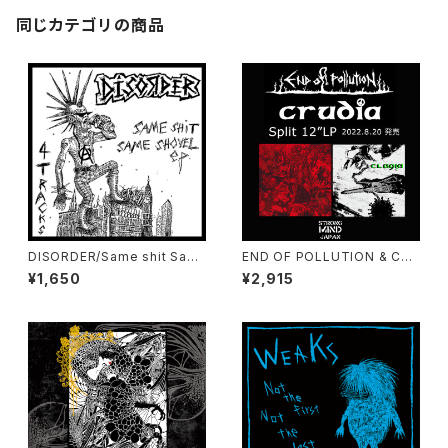
同じカテゴリの商品
DISORDER/Same shit Sam
END OF POLLUTION & CRU
e Shovel EP
DIA Split 12″LP
¥1,650
¥2,915