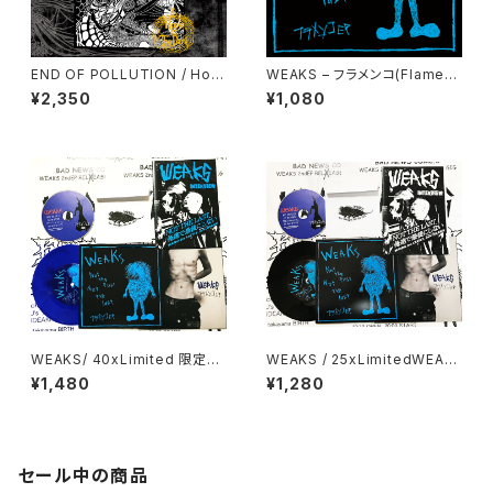
END OF POLLUTION / Hop
WEAKS – フラメンコ(Flamenc
e From The Dark 12″
o) 7″EP
¥2,350
¥1,080
WEAKS/ 40xLimited 限定40
WEAKS / 25xLimitedWEAK
セット 7"EP+CD+別ジャケット
S / 7"EP+CD+別ジャケット＋Z
¥1,480
¥1,280
＋ZINE
INE
セール中の商品