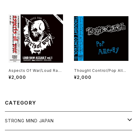
Aspects Of War/Loud Raw
Thought Control/Pop Aller
Assault CD
gy CD
¥2,000
¥2,000
CATEGORY
STRONG MIND JAPAN