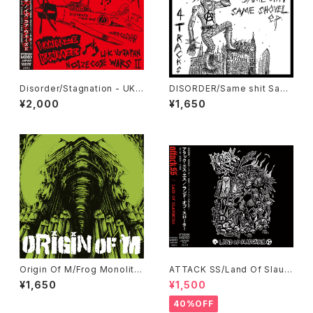
Disorder/Stagnation - UK v
DISORDER/Same shit Sam
s Japan Noize Core Wars II
e Shovel EP
¥2,000
¥1,650
CD
Origin Of M/Frog Monolith
ATTACK SS/Land Of Slaug
7"EP + Press CD
hter CD
¥1,650
¥1,500
40%OFF