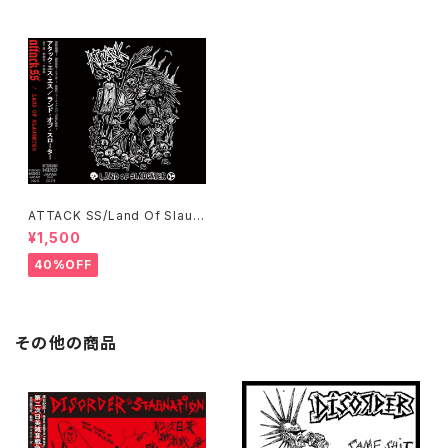
ATTACK SS/Land Of Slaug
hter CD
¥1,500
40%OFF
その他の商品