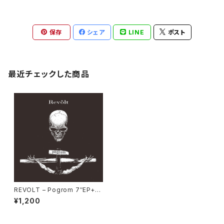
保存
シェア
LINE
ポスト
最近チェックした商品
REVOLT – Pogrom 7″EP+D
LC
¥1,200