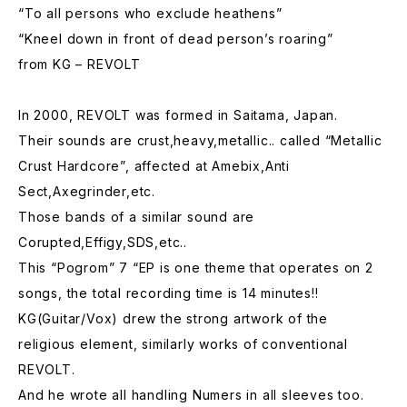
“To all persons who exclude heathens”
“Kneel down in front of dead person’s roaring”
from KG – REVOLT
In 2000, REVOLT was formed in Saitama, Japan.
Their sounds are crust,heavy,metallic.. called “Metallic
Crust Hardcore”, affected at Amebix,Anti
Sect,Axegrinder,etc.
Those bands of a similar sound are
Corupted,Effigy,SDS,etc..
This “Pogrom” 7 “EP is one theme that operates on 2
songs, the total recording time is 14 minutes!!
KG(Guitar/Vox) drew the strong artwork of the
religious element, similarly works of conventional
REVOLT.
And he wrote all handling Numers in all sleeves too.