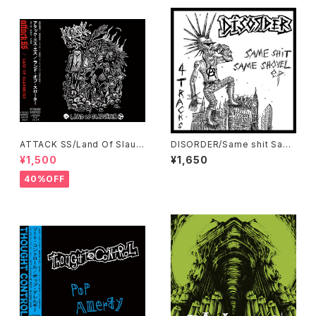
ATTACK SS/Land Of Slaug
DISORDER/Same shit Sam
hter CD
e Shovel EP
¥1,500
¥1,650
40%OFF