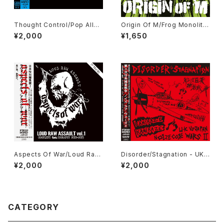
Thought Control/Pop Aller
Origin Of M/Frog Monolith
gy CD
7"EP + Press CD
¥2,000
¥1,650
Aspects Of War/Loud Raw
Disorder/Stagnation - UK v
Assault CD
s Japan Noize Core Wars II
¥2,000
¥2,000
CD
CATEGORY