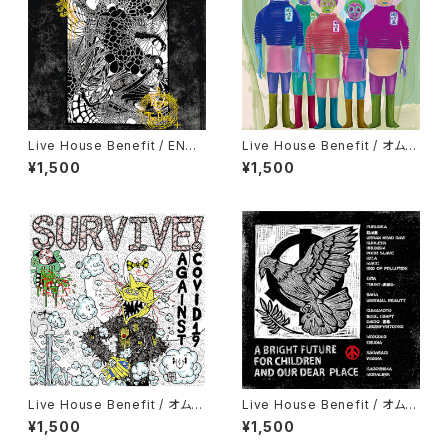
Live House Benefit / END
Live House Benefit / オムニ
OF POLLUTION / HOPE FR
バス/ Gifu Emergency Com
¥1,500
¥1,500
OM THE DARK plus（福岡県）
p（岐阜県）
Live House Benefit / オムニ
Live House Benefit / オムニ
バス/ SURVIVE! AGAINST co
バス/A BRIGHT FUTURE FO
¥1,500
¥1,500
vid-19（愛知県・三重県）
R CHILDREN AND OUR DEA