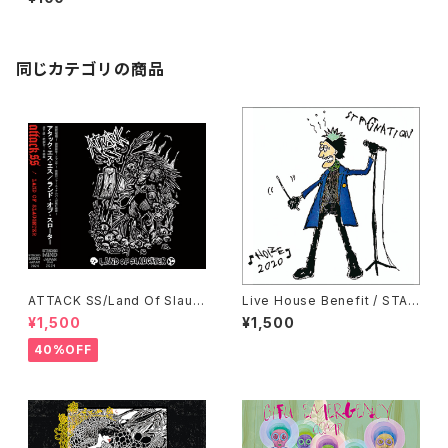
STERISMO, PISTOL JOKE,
THOUGHT CONTROL, CHA
OS CHANNEL, STAGNATIO
N
同じカテゴリの商品
ATTACK SS/Land Of Slaug
Live House Benefit / STAG
hter CD
NATION / NOIZE 2020（東京
¥1,500
¥1,500
都）
40%OFF