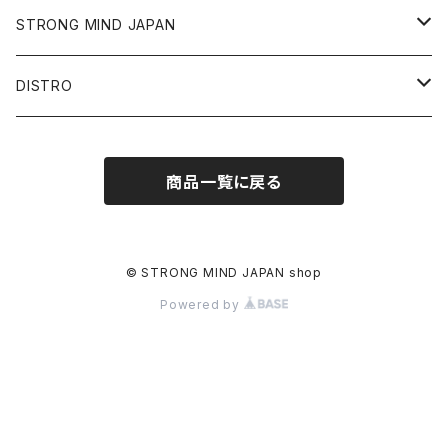
STRONG MIND JAPAN
CD
DISTRO
RECORD
CD
商品一覧に戻る
CASSETTE TAPE
RECORD
DVD/BRD
CASSETTE TAPE
© STRONG MIND JAPAN shop
Powered by
T-SHIRTS
DVD/BRD
BOOK
T-SHIRTS