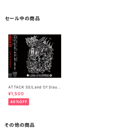
R PLACE（九州全域）
セール中の商品
ATTACK SS/Land Of Slaug
hter CD
¥1,500
40%OFF
その他の商品