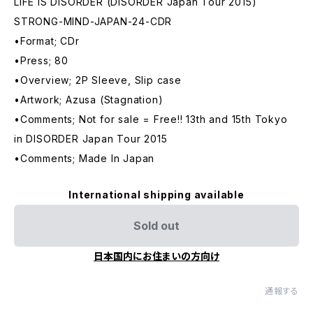
LIFE IS DISORDER (DISORDER Japan Tour 2015)
STRONG-MIND-JAPAN-24-CDR
•Format; CDr
•Press; 80
•Overview; 2P Sleeve, Slip case
•Artwork; Azusa (Stagnation)
•Comments; Not for sale = Free!! 13th and 15th Tokyo
in DISORDER Japan Tour 2015
•Comments; Made In Japan
International shipping available
Sold out
日本国内にお住まいの方向け
通報する