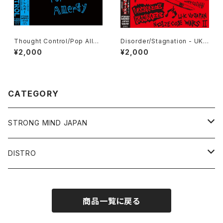
Thought Control/Pop Aller
Disorder/Stagnation - UK v
gy CD
s Japan Noize Core Wars II
¥2,000
¥2,000
CD
CATEGORY
STRONG MIND JAPAN
CD
DISTRO
RECORD
CD
商品一覧に戻る
CASSETTE TAPE
RECORD