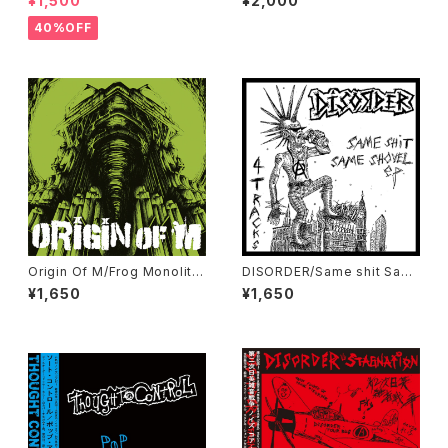
¥1,500
¥2,000
40%OFF
Origin Of M/Frog Monolith
DISORDER/Same shit Sam
7"EP + Press CD
e Shovel EP
¥1,650
¥1,650