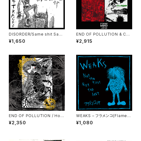
DISORDER/Same shit Sam
END OF POLLUTION & CRU
e Shovel EP
DIA Split 12″LP
¥1,650
¥2,915
END OF POLLUTION / Hop
WEAKS – フラメンコ(Flamenc
e From The Dark 12″
o) 7″EP
¥2,350
¥1,080