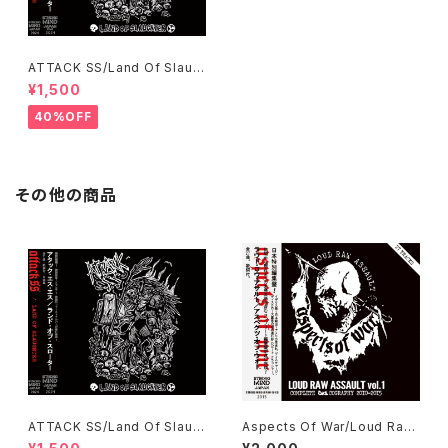
ATTACK SS/Land Of Slaug
hter CD
¥1,500
40%OFF
その他の商品
ATTACK SS/Land Of Slaug
Aspects Of War/Loud Raw
hter CD
Assault CD