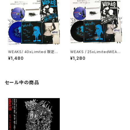
WEAKS/ 40xLimited 限定40
WEAKS / 25xLimitedWEAK
セット 7"EP+CD+別ジャケット
S / 7"EP+CD+別ジャケット＋Z
¥1,480
¥1,280
＋ZINE
INE
セール中の商品